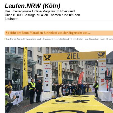
Laufen.NRW (Köln)
Das überregionale Online-Magazin im Rheinland
Über 10.000 Beiträge zu allen Themen rund um den
Laufsport
So sieht der Bonn-Marathon Zieleinlauf aus der Siegersicht aus ...
Laufen-in-Koeln
>>
Marathon und Ultraläufe
>>
Deutschland
>>
Deutsche Post Marathon Bonn
>>
Arti