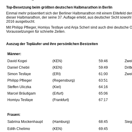
Top-Besetzung beim größten deutschen Halbmarathon in Berlin
Einmal mehr präsentiert sich der Berliner Halbmarathon mit einem Elitefeld der
dieser Halbmarathon, der seine 37. Auflage erlebt, aus deutscher Sicht sowo
2016 ausgebucht.
Mit Philipp Pflieger, Homiyu Tesfaye und Anja Scherl sind auch drei deutsche Ol
Voraussetzungen für schnelle Zeiten.
Auszug der Topläufer und ihre persönlichen Bestzeiten
Männer:
David Kogei
(KEN)
59:46
Zwei
Daniel Chebii
(KEN)
59:49
Drit
Simon Tesfaye
(ERI)
61:00
Zwei
Philipp Pflieger
(Regensburg)
63:51
Steffen Uliczka
(Kiel)
64:16
Marcel Bräutigam
(Erfurt)
65:06
Homiyu Tesfaye
(Frankfurt)
67:17
Frauen:
Sabrina Mockenhaupt
(Hamburg)
68:45
Sieg
Edith Chelimo
(KEN)
69:45