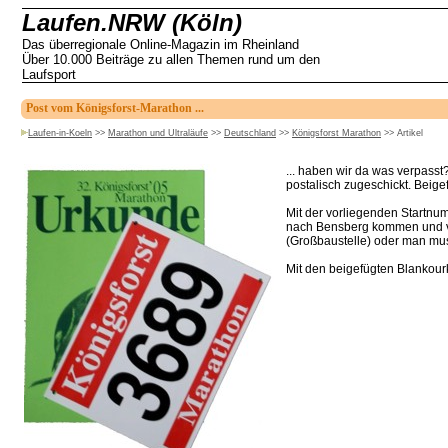
Laufen.NRW (Köln)
Das überregionale Online-Magazin im Rheinland
Über 10.000 Beiträge zu allen Themen rund um den
Laufsport
Post vom Königsforst-Marathon ...
Laufen-in-Koeln
>>
Marathon und Ultraläufe
>>
Deutschland
>>
Königsforst Marathon
>>
Artikel
... haben wir da was verpass
postalisch zugeschickt. Beige
Mit der vorliegenden Startnu
nach Bensberg kommen und von 
(Großbaustelle) oder man muss
Mit den beigefügten Blankour