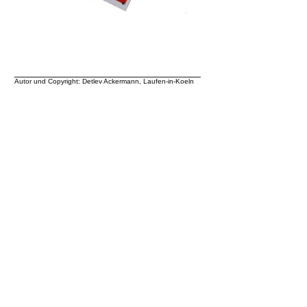
__________________________________
Autor und Copyright: Detlev Ackermann, Laufen-in-Koeln