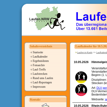
Inhaltsverzeichnis
Laufkalender für 10.5.20
Startseite
Laufen-in-Koeln
>>
Laufkalend
Laufkalender
Ergebnislisten
10.05.2026
Himmelgeis
Fotoarchiv
Veranstaltu
Lauf-Treffs
Veranstalte
Laufstrecken
Beginn (1. L
Rund ums Laufen
Disziplinen
Lauf-Reportagen
Strecken (km
Impressum
Art:
DLV gen
DLV-Verme
Bestenliste
Webseite:
w
Kontakt
10.05.2026
Rhein-Ruhr