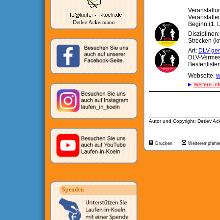
Veranstaltu
Veranstalte
Detlev Ackermann
Beginn (1. L
Disziplinen
Strecken (km
Art:
DLV gen
DLV-Verme
Bestenliste
Webseite:
w
Weitere Inf
__________________
Autor und Copyright: Detlev A
Drucken
Weiterempfehl
Spenden