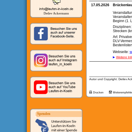
17.05.2026
Brückenlau
Veranstaltu
Detlev Ackermann
Veranstalter
Beginn (1. L
Disziplinen
Strecken (km
Art: Privatv
DLV-Verme
Bestenliste
Webseite:
w
Weitere Inf
__________________
Autor und Copyright: Detlev A
Drucken
Weiterempfehl
Spenden