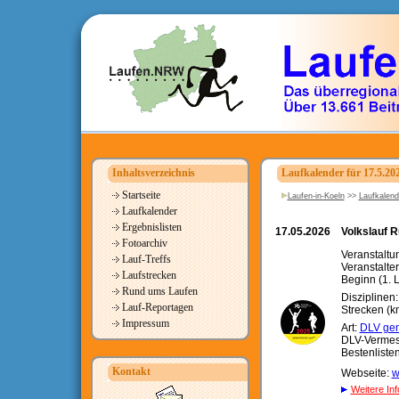
Inhaltsverzeichnis
Laufkalender für 17.5.20
Startseite
Laufen-in-Koeln
>>
Laufkalend
Laufkalender
Ergebnislisten
17.05.2026
Volkslauf 
Fotoarchiv
Veranstaltu
Lauf-Treffs
Veranstalte
Laufstrecken
Beginn (1. L
Rund ums Laufen
Disziplinen
Lauf-Reportagen
Strecken (km
Impressum
Art:
DLV gen
DLV-Vermes
Bestenliste
Kontakt
Webseite:
w
Weitere Inf