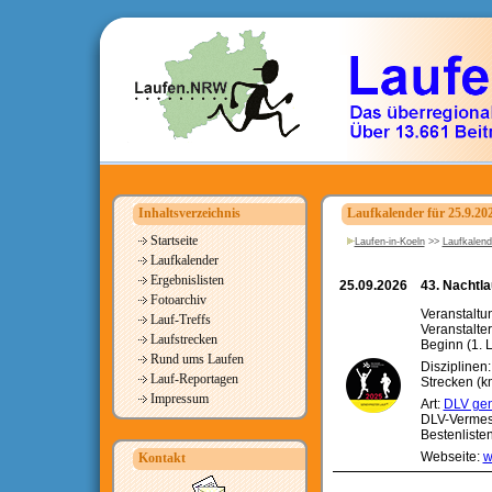
Inhaltsverzeichnis
Laufkalender für 25.9.20
Startseite
Laufen-in-Koeln
>>
Laufkalend
Laufkalender
Ergebnislisten
25.09.2026
43. Nachtla
Fotoarchiv
Veranstalt
Lauf-Treffs
Veranstalte
Laufstrecken
Beginn (1. L
Rund ums Laufen
Disziplinen
Lauf-Reportagen
Strecken (km
Impressum
Art:
DLV gen
DLV-Vermes
Bestenliste
Webseite:
w
Kontakt