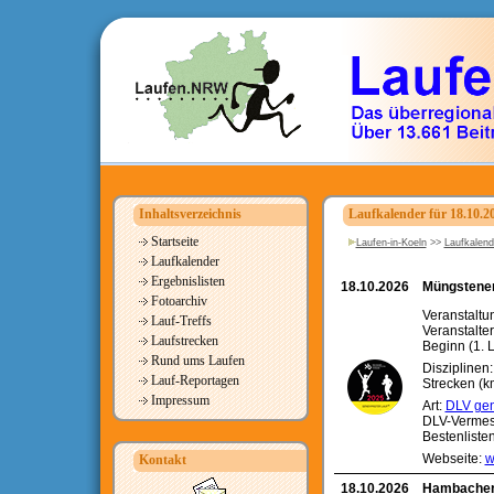
Inhaltsverzeichnis
Laufkalender für 18.10.2
Startseite
Laufen-in-Koeln
>>
Laufkalend
Laufkalender
Ergebnislisten
18.10.2026
Müngstener
Fotoarchiv
Veranstaltu
Lauf-Treffs
Veranstalter
Laufstrecken
Beginn (1. L
Rund ums Laufen
Disziplinen
Lauf-Reportagen
Strecken (k
Impressum
Art:
DLV gen
DLV-Vermes
Bestenliste
Webseite:
w
Kontakt
18.10.2026
Hambacher 