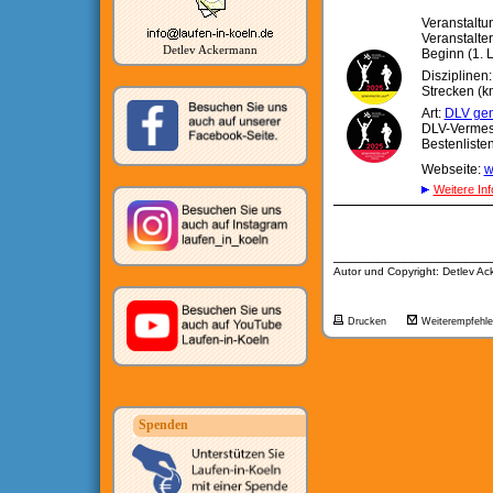
Veranstaltu
Veranstalt
Detlev Ackermann
Beginn (1. L
Disziplinen
Strecken (km
Art:
DLV gen
DLV-Verme
Bestenliste
Webseite:
w
Weitere Inf
__________________
Autor und Copyright: Detlev A
Drucken
Weiterempfehl
Spenden