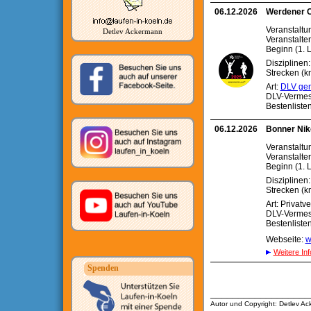
06.12.2026
Werdener C
Veranstaltu
Detlev Ackermann
Veranstalte
Beginn (1. L
Disziplinen
Strecken (km)
Art:
DLV gen
DLV-Vermes
Bestenliste
06.12.2026
Bonner Nik
Veranstaltu
Veranstalter
Beginn (1. L
Disziplinen
Strecken (km)
Art: Privatv
DLV-Verme
Bestenliste
Webseite:
w
Weitere Inf
Spenden
__________________
Autor und Copyright: Detlev A