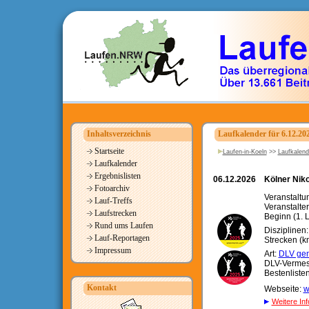
Inhaltsverzeichnis
Laufkalender für 6.12.20
Startseite
Laufen-in-Koeln
>>
Laufkalend
Laufkalender
Ergebnislisten
06.12.2026
Kölner Niko
Fotoarchiv
Veranstaltu
Lauf-Treffs
Veranstalte
Laufstrecken
Beginn (1. L
Rund ums Laufen
Disziplinen
Lauf-Reportagen
Strecken (km
Impressum
Art:
DLV gen
DLV-Verme
Bestenliste
Kontakt
Webseite:
w
Weitere Inf