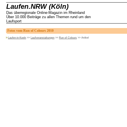
Laufen.NRW (Köln)
Das überregionale Online-Magazin im Rheinland
Über 10.000 Beiträge zu allen Themen rund um den
Laufsport
Fotos vom Run of Colours 2010
Laufen-in-Koeln
>>
Laufveranstaltungen
>>
Run of Colours
>>
Artikel