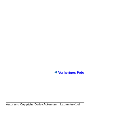
Vorheriges Foto
__________________________________
Autor und Copyright: Detlev Ackermann, Laufen-in-Koeln