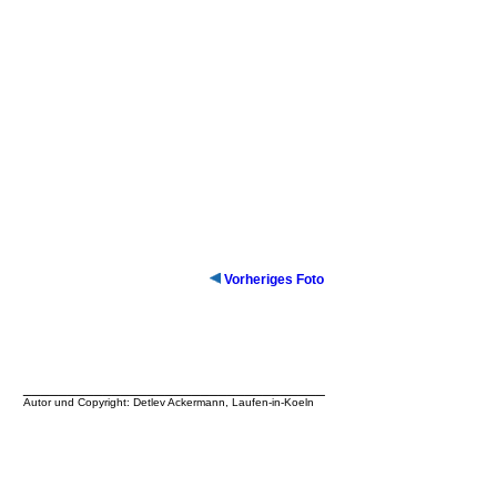
Vorheriges Foto
__________________________________
Autor und Copyright: Detlev Ackermann, Laufen-in-Koeln