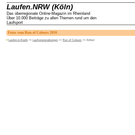
Laufen.NRW (Köln)
Das überregionale Online-Magazin im Rheinland
Über 10.000 Beiträge zu allen Themen rund um den
Laufsport
Fotos vom Run of Colours 2010
Laufen-in-Koeln
>>
Laufveranstaltungen
>>
Run of Colours
>>
Artikel