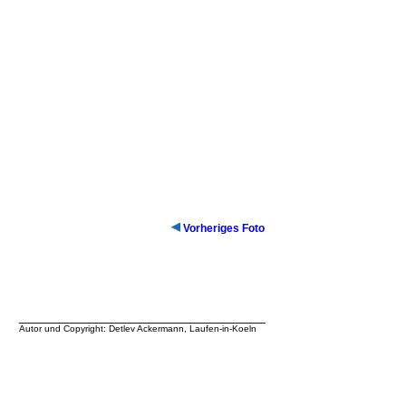
Vorheriges Foto
__________________________________
Autor und Copyright: Detlev Ackermann, Laufen-in-Koeln