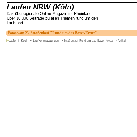
Laufen.NRW (Köln)
Das überregionale Online-Magazin im Rheinland
Über 10.000 Beiträge zu allen Themen rund um den
Laufsport
Fotos vom 23. Straßenlauf "Rund um das Bayer-Kreuz"
Laufen-in-Koeln
>>
Laufveranstaltungen
>>
Straßenlauf Rund um das Bayer-Kreuz
>>
Artikel