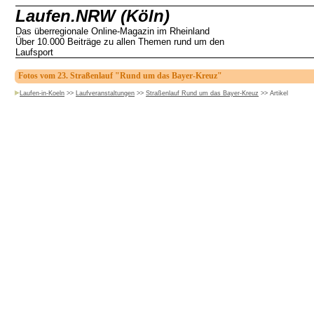
Laufen.NRW (Köln)
Das überregionale Online-Magazin im Rheinland
Über 10.000 Beiträge zu allen Themen rund um den
Laufsport
Fotos vom 23. Straßenlauf "Rund um das Bayer-Kreuz"
Laufen-in-Koeln
>>
Laufveranstaltungen
>>
Straßenlauf Rund um das Bayer-Kreuz
>>
Artikel