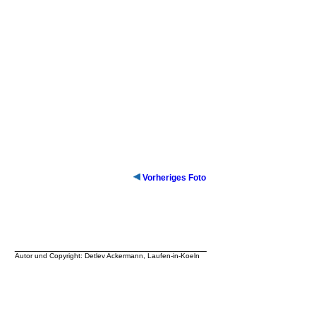
Vorheriges Foto
__________________________________
Autor und Copyright: Detlev Ackermann, Laufen-in-Koeln