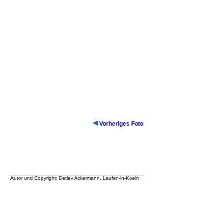
Vorheriges Foto
__________________________________
Autor und Copyright: Detlev Ackermann, Laufen-in-Koeln