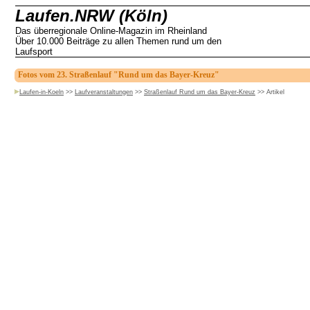
Laufen.NRW (Köln)
Das überregionale Online-Magazin im Rheinland
Über 10.000 Beiträge zu allen Themen rund um den
Laufsport
Fotos vom 23. Straßenlauf "Rund um das Bayer-Kreuz"
Laufen-in-Koeln
>>
Laufveranstaltungen
>>
Straßenlauf Rund um das Bayer-Kreuz
>>
Artikel