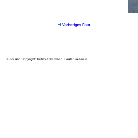
Vorheriges Foto
__________________________________
Autor und Copyright: Detlev Ackermann, Laufen-in-Koeln