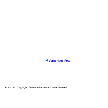
Vorheriges Foto
__________________________________
Autor und Copyright: Detlev Ackermann, Laufen-in-Koeln