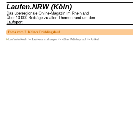
Laufen.NRW (Köln)
Das überregionale Online-Magazin im Rheinland
Über 10.000 Beiträge zu allen Themen rund um den
Laufsport
Fotos vom 7. Kölner Frühlingslauf
Laufen-in-Koeln
>>
Laufveranstaltungen
>>
Kölner Frühlingslauf
>>
Artikel