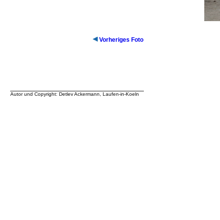
Vorheriges Foto
__________________________________
Autor und Copyright: Detlev Ackermann, Laufen-in-Koeln