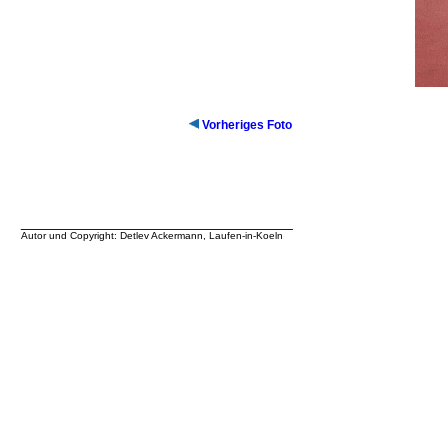
Vorheriges Foto
__________________________________
Autor und Copyright: Detlev Ackermann, Laufen-in-Koeln