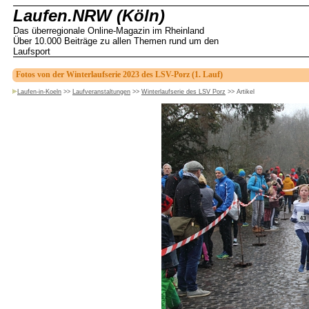
Laufen.NRW (Köln)
Das überregionale Online-Magazin im Rheinland
Über 10.000 Beiträge zu allen Themen rund um den
Laufsport
Fotos von der Winterlaufserie 2023 des LSV-Porz (1. Lauf)
Laufen-in-Koeln
>>
Laufveranstaltungen
>>
Winterlaufserie des LSV Porz
>>
Artikel