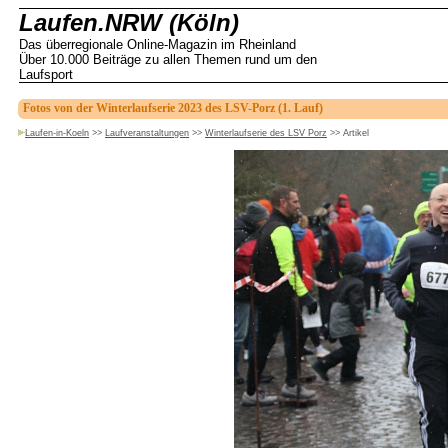
Laufen.NRW (Köln)
Das überregionale Online-Magazin im Rheinland
Über 10.000 Beiträge zu allen Themen rund um den
Laufsport
Fotos von der Winterlaufserie 2023 des LSV-Porz (1. Lauf)
Laufen-in-Koeln
>>
Laufveranstaltungen
>>
Winterlaufserie des LSV Porz
>>
Artikel