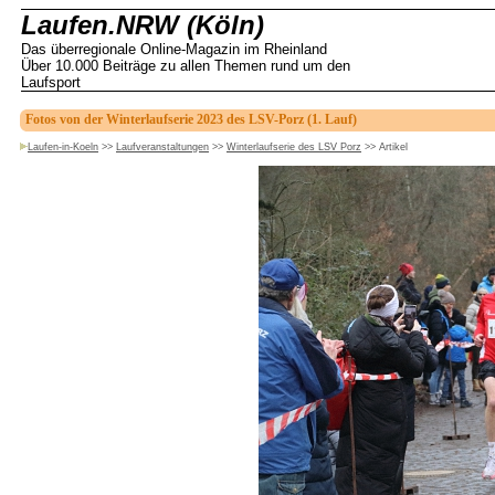
Laufen.NRW (Köln)
Das überregionale Online-Magazin im Rheinland
Über 10.000 Beiträge zu allen Themen rund um den
Laufsport
Fotos von der Winterlaufserie 2023 des LSV-Porz (1. Lauf)
Laufen-in-Koeln
>>
Laufveranstaltungen
>>
Winterlaufserie des LSV Porz
>>
Artikel