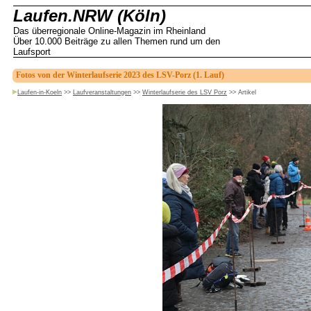
Laufen.NRW (Köln)
Das überregionale Online-Magazin im Rheinland
Über 10.000 Beiträge zu allen Themen rund um den
Laufsport
Fotos von der Winterlaufserie 2023 des LSV-Porz (1. Lauf)
Laufen-in-Koeln
>>
Laufveranstaltungen
>>
Winterlaufserie des LSV Porz
>>
Artikel