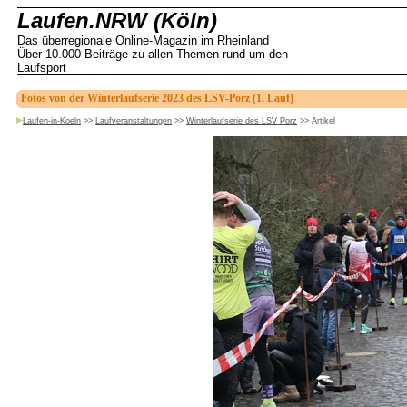
Laufen.NRW (Köln)
Das überregionale Online-Magazin im Rheinland
Über 10.000 Beiträge zu allen Themen rund um den
Laufsport
Fotos von der Winterlaufserie 2023 des LSV-Porz (1. Lauf)
Laufen-in-Koeln
>>
Laufveranstaltungen
>>
Winterlaufserie des LSV Porz
>>
Artikel