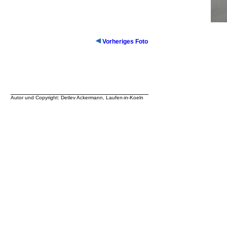
Vorheriges Foto
__________________________________
Autor und Copyright: Detlev Ackermann, Laufen-in-Koeln