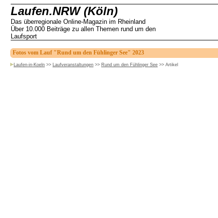
Laufen.NRW (Köln)
Das überregionale Online-Magazin im Rheinland
Über 10.000 Beiträge zu allen Themen rund um den
Laufsport
Fotos vom Lauf "Rund um den Fühlinger See" 2023
Laufen-in-Koeln
>>
Laufveranstaltungen
>>
Rund um den Fühlinger See
>>
Artikel