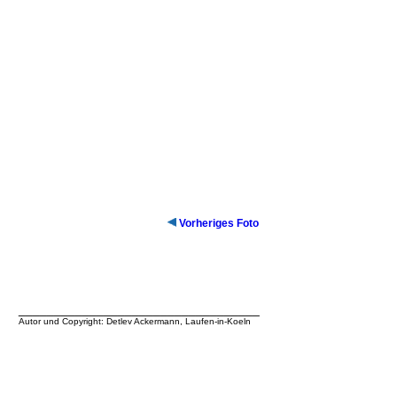
Vorheriges Foto
__________________________________
Autor und Copyright: Detlev Ackermann, Laufen-in-Koeln