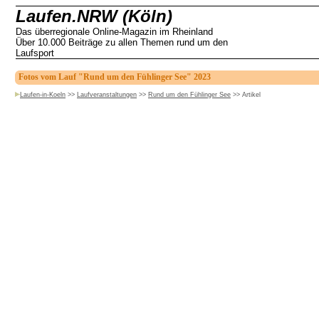
Laufen.NRW (Köln)
Das überregionale Online-Magazin im Rheinland
Über 10.000 Beiträge zu allen Themen rund um den
Laufsport
Fotos vom Lauf "Rund um den Fühlinger See" 2023
Laufen-in-Koeln
>>
Laufveranstaltungen
>>
Rund um den Fühlinger See
>>
Artikel