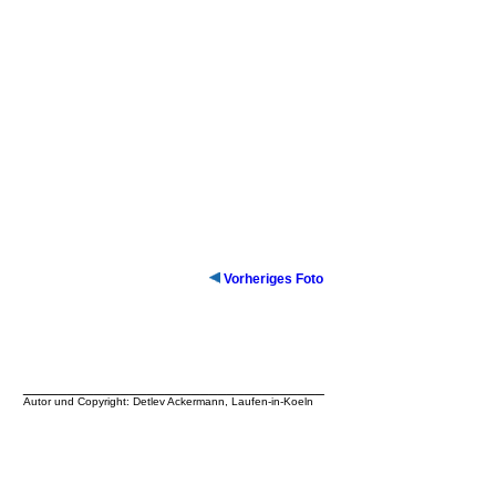
Vorheriges Foto
__________________________________
Autor und Copyright: Detlev Ackermann, Laufen-in-Koeln