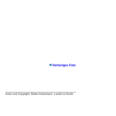
Vorheriges Foto
__________________________________
Autor und Copyright: Detlev Ackermann, Laufen-in-Koeln