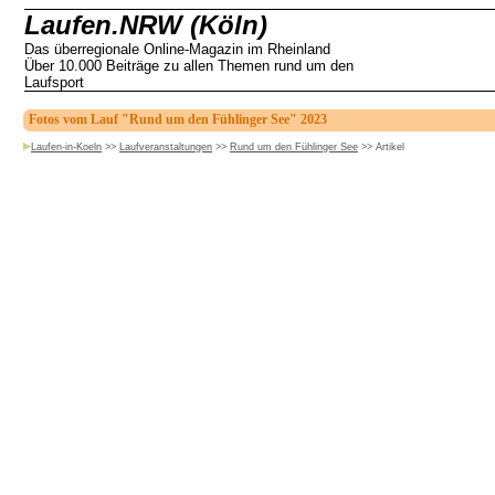
Laufen.NRW (Köln)
Das überregionale Online-Magazin im Rheinland
Über 10.000 Beiträge zu allen Themen rund um den
Laufsport
Fotos vom Lauf "Rund um den Fühlinger See" 2023
Laufen-in-Koeln
>>
Laufveranstaltungen
>>
Rund um den Fühlinger See
>>
Artikel