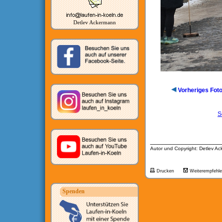
Detlev Ackermann
Vorheriges Fot
S
__________________
Autor und Copyright: Detlev A
Drucken
Weiterempfehl
Spenden