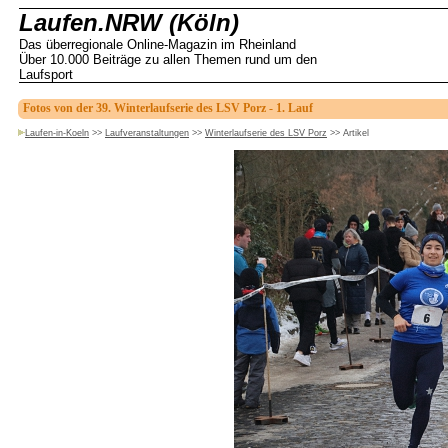
Laufen.NRW (Köln)
Das überregionale Online-Magazin im Rheinland
Über 10.000 Beiträge zu allen Themen rund um den
Laufsport
Fotos von der 39. Winterlaufserie des LSV Porz - 1. Lauf
Laufen-in-Koeln
>>
Laufveranstaltungen
>>
Winterlaufserie des LSV Porz
>>
Artikel