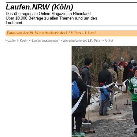
Laufen.NRW (Köln)
Das überregionale Online-Magazin im Rheinland
Über 10.000 Beiträge zu allen Themen rund um den
Laufsport
Fotos von der 39. Winterlaufserie des LSV Porz - 1. Lauf
Laufen-in-Koeln
>>
Laufveranstaltungen
>>
Winterlaufserie des LSV Porz
>>
Artikel