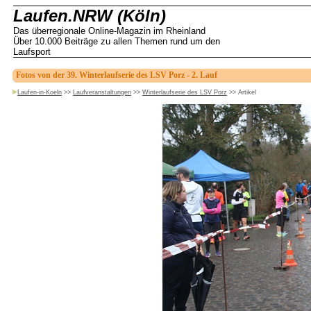
Laufen.NRW (Köln)
Das überregionale Online-Magazin im Rheinland
Über 10.000 Beiträge zu allen Themen rund um den
Laufsport
Fotos von der 39. Winterlaufserie des LSV Porz - 2. Lauf
Laufen-in-Koeln
>>
Laufveranstaltungen
>>
Winterlaufserie des LSV Porz
>>
Artikel