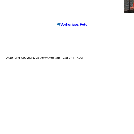
Vorheriges Foto
__________________________________
Autor und Copyright: Detlev Ackermann, Laufen-in-Koeln