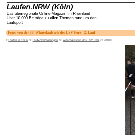
Laufen.NRW (Köln)
Das überregionale Online-Magazin im Rheinland
Über 10.000 Beiträge zu allen Themen rund um den
Laufsport
Fotos von der 39. Winterlaufserie des LSV Porz - 2. Lauf
Laufen-in-Koeln
>>
Laufveranstaltungen
>>
Winterlaufserie des LSV Porz
>>
Artikel