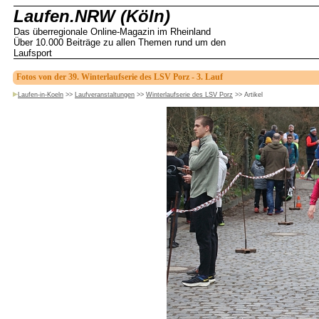
Laufen.NRW (Köln)
Das überregionale Online-Magazin im Rheinland
Über 10.000 Beiträge zu allen Themen rund um den
Laufsport
Fotos von der 39. Winterlaufserie des LSV Porz - 3. Lauf
Laufen-in-Koeln
>>
Laufveranstaltungen
>>
Winterlaufserie des LSV Porz
>>
Artikel