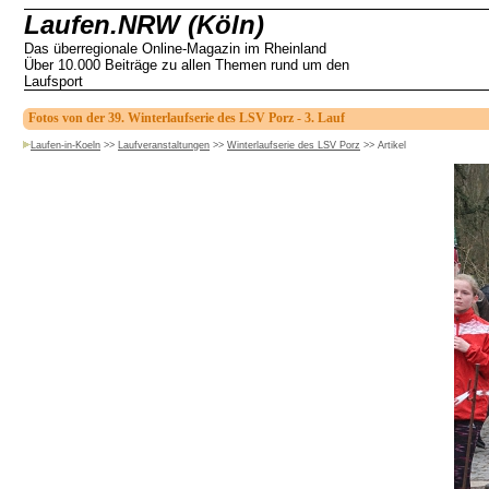
Laufen.NRW (Köln)
Das überregionale Online-Magazin im Rheinland
Über 10.000 Beiträge zu allen Themen rund um den
Laufsport
Fotos von der 39. Winterlaufserie des LSV Porz - 3. Lauf
Laufen-in-Koeln
>>
Laufveranstaltungen
>>
Winterlaufserie des LSV Porz
>>
Artikel