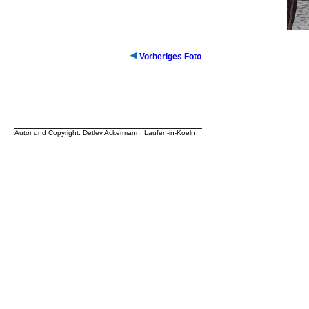
Vorheriges Foto
__________________________________
Autor und Copyright: Detlev Ackermann, Laufen-in-Koeln