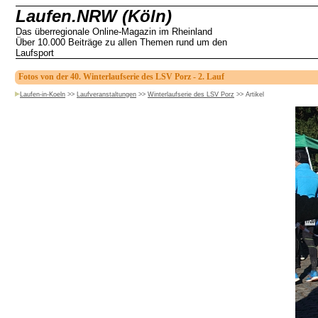
Laufen.NRW (Köln)
Das überregionale Online-Magazin im Rheinland
Über 10.000 Beiträge zu allen Themen rund um den
Laufsport
Fotos von der 40. Winterlaufserie des LSV Porz - 2. Lauf
Laufen-in-Koeln
>>
Laufveranstaltungen
>>
Winterlaufserie des LSV Porz
>>
Artikel