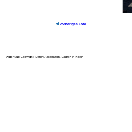
Vorheriges Foto
__________________________________
Autor und Copyright: Detlev Ackermann, Laufen-in-Koeln