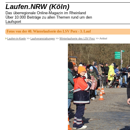
Laufen.NRW (Köln)
Das überregionale Online-Magazin im Rheinland
Über 10.000 Beiträge zu allen Themen rund um den
Laufsport
Fotos von der 40. Winterlaufserie des LSV Porz - 3. Lauf
Laufen-in-Koeln
>>
Laufveranstaltungen
>>
Winterlaufserie des LSV Porz
>>
Artikel