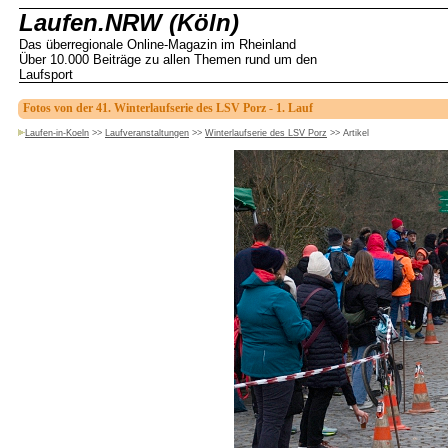
Laufen.NRW (Köln)
Das überregionale Online-Magazin im Rheinland
Über 10.000 Beiträge zu allen Themen rund um den
Laufsport
Fotos von der 41. Winterlaufserie des LSV Porz - 1. Lauf
Laufen-in-Koeln
>>
Laufveranstaltungen
>>
Winterlaufserie des LSV Porz
>>
Artikel