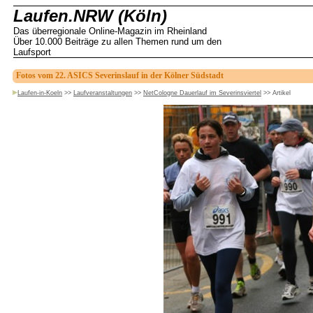
Laufen.NRW (Köln)
Das überregionale Online-Magazin im Rheinland
Über 10.000 Beiträge zu allen Themen rund um den
Laufsport
Fotos vom 22. ASICS Severinslauf in der Kölner Südstadt
Laufen-in-Koeln
>>
Laufveranstaltungen
>>
NetCologne Dauerlauf im Severinsviertel
>>
Artikel