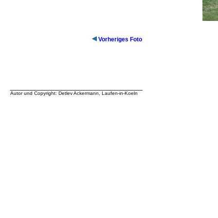
Vorheriges Foto
__________________________________
Autor und Copyright: Detlev Ackermann, Laufen-in-Koeln