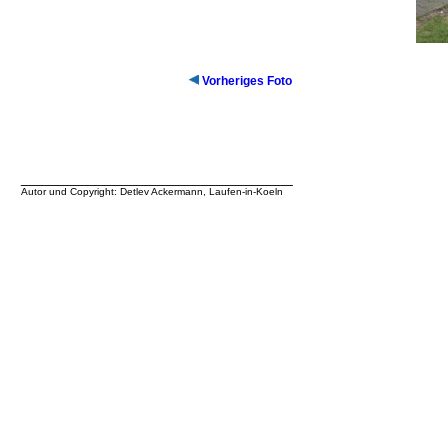
Vorheriges Foto
__________________________________
Autor und Copyright: Detlev Ackermann, Laufen-in-Koeln