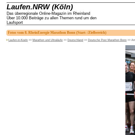
Laufen.NRW (Köln)
Das überregionale Online-Magazin im Rheinland
Über 10.000 Beiträge zu allen Themen rund um den
Laufsport
Fotos vom 8. RheinEnergie Marathon Bonn (Start- /Zielbereich)
Laufen-in-Koeln
>>
Marathon und Ultraläufe
>>
Deutschland
>>
Deutsche Post Marathon Bonn
>>
Art