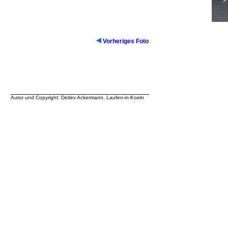
Vorheriges Foto
__________________________________
Autor und Copyright: Detlev Ackermann, Laufen-in-Koeln