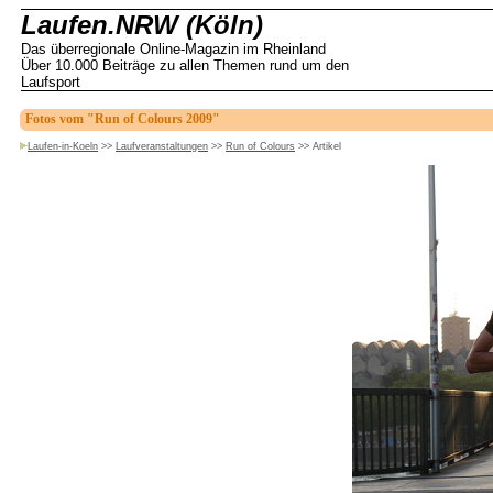
Laufen.NRW (Köln)
Das überregionale Online-Magazin im Rheinland
Über 10.000 Beiträge zu allen Themen rund um den
Laufsport
Fotos vom "Run of Colours 2009"
Laufen-in-Koeln
>>
Laufveranstaltungen
>>
Run of Colours
>>
Artikel