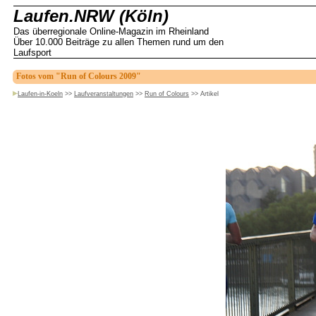
Laufen.NRW (Köln)
Das überregionale Online-Magazin im Rheinland
Über 10.000 Beiträge zu allen Themen rund um den
Laufsport
Fotos vom "Run of Colours 2009"
Laufen-in-Koeln
>>
Laufveranstaltungen
>>
Run of Colours
>>
Artikel