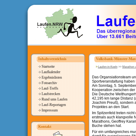
Inhaltsverzeichnis
Volksbank-Münster-Marath
Startseite
Laufen-in-Koeln
>>
Marathon u
Laufkalender
Das Organsiationsteam und
Ergebnislisten
Sportveranstaltung haben
Fotoarchiv
Am Sonntag, 5. September, 
Lauf-Treffs
Kooperation zwischen der
Laufstrecken
Die Deutsche Welthungerhil
42,195 km lange Distanz (
Rund ums Laufen
Joachim Preuß), sondern a
Lauf-Reportagen
Projektes an den Start.
Impressum
Im Spitzenfeld treten nich
erstmals auch klangvolle 
Marathons, Geoffrey Karan
Buche stehen hat.
Kontakt
Für ein umfangreiches mus