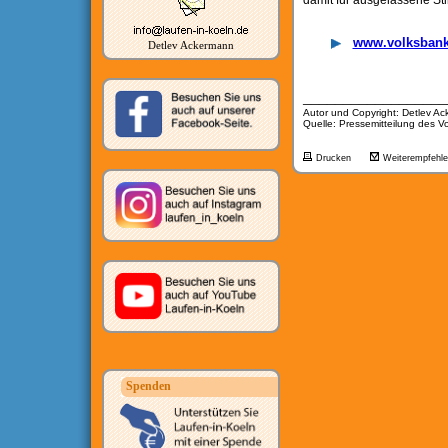
damit für ausgelassene S
www.volksbank
Detlev Ackermann
__________________
Autor und Copyright: Detlev Ac
Quelle: Pressemitteilung des 
Drucken
Weiterempfehl
Spenden