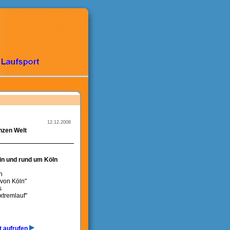
12.12.2008
nzen Welt
in und rund um Köln
n
 von Köln"
s
xtremlauf"
t aufrufen