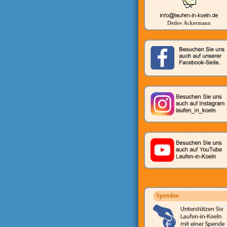
Detlev Ackermann
Spenden