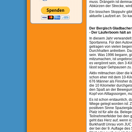
muss. Drängeln ist demnach
Abkürzen der Strecke, wird
Ein bisschen Stoppuhr gibt 
aktuelle Laufzeit an. So ka
Der Bergisch Gladbacher S
- Der Läuferboom hält an
In diesem Jahr verwandelt
Sportarena. Für den Autove
getragen von vielen begeis
Durchhalten antreiben. Da
sein. Was 1996 begann, gil
mitzumachen, ist ungebroch
es vergönnt sein, den 3-Ki
lässt sogar Gehpausen zu.
Aktiv mitmachen über die kl
schon eher mit dem 10-Kil
676 Männer als Finisher da
die 10 Kilometer durchgelau
den Spaß an der Bewegung. 
Kopf von Alltagssorgen, m
Es ist schon erstaunlich,
Wiege gelegt worden ist: 
positiven Sinne Spaziergän
Platz ist für alle da. Bel
Teilnehmerfelder bei den 
geht das Herz auf, wenn ic
Burkhardt Unrau vom JUC s
der bei der 9. Auflage des