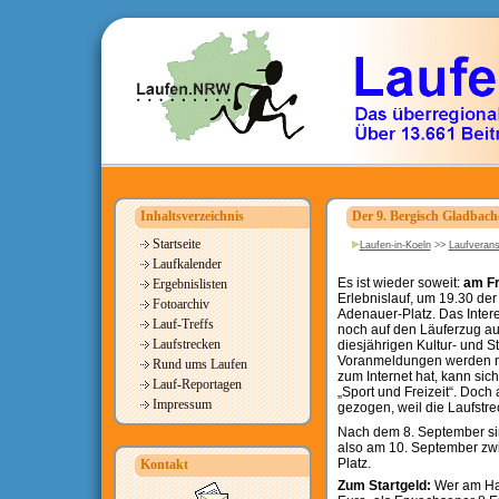
Inhaltsverzeichnis
Der 9. Bergisch Gladbache
Startseite
Laufen-in-Koeln
>>
Laufverans
Laufkalender
Es ist wieder soweit:
am Fr
Ergebnislisten
Erlebnislauf, um 19.30 der
Fotoarchiv
Adenauer-Platz. Das Intere
Lauf-Treffs
noch auf den Läuferzug au
Laufstrecken
diesjährigen Kultur- und S
Voranmeldungen werden no
Rund ums Laufen
zum Internet hat, kann sic
Lauf-Reportagen
„Sport und Freizeit“. Doch 
Impressum
gezogen, weil die Laufstre
Nach dem 8. September si
also am 10. September zw
Platz.
Kontakt
Zum Startgeld:
Wer am Hau