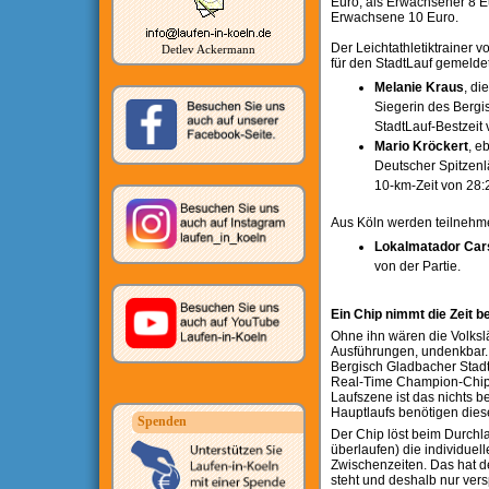
Euro, als Erwachsener 8 Eu
Erwachsene 10 Euro.
Der Leichtathletiktrainer 
Detlev Ackermann
für den StadtLauf gemeldet
Melanie Kraus
, di
Siegerin des Bergi
StadtLauf-Bestzeit
Mario Kröckert
, e
Deutscher Spitzenl
10-km-Zeit von 28:
Aus Köln werden teilnehm
Lokalmatador Car
von der Partie.
Ein Chip nimmt die Zeit 
Ohne ihn wären die Volksl
Ausführungen, undenkbar.
Bergisch Gladbacher Stadt
Real-Time Champion-Chip 
Laufszene ist das nichts b
Hauptlaufs benötigen dies
Spenden
Der Chip löst beim Durchla
überlaufen) die individuell
Zwischenzeiten. Das hat de
steht und deshalb nur vers