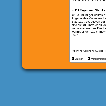
Shirt oder auch nur als be
In 111 Tagen zum StadtLa
48 Laufanfänger wollten e
Angebot des Marienkranke
StadtLauf. Betreut von de
sind die 48 Einsteiger in
vorbereitet worden. Den b
wenn sich der Läuferlindwu
2004.
__________________
Autor und Copyright: Quelle: P
Drucken
Weiterempfehl