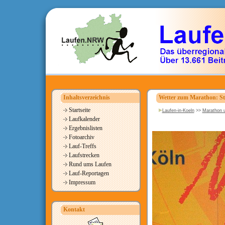
Inhaltsverzeichnis
Wetter zum Marathon: Sti
Startseite
Laufen-in-Koeln
>>
Marathon u
Laufkalender
Ergebnislisten
Fotoarchiv
Lauf-Treffs
Laufstrecken
Rund ums Laufen
Lauf-Reportagen
Impressum
Kontakt