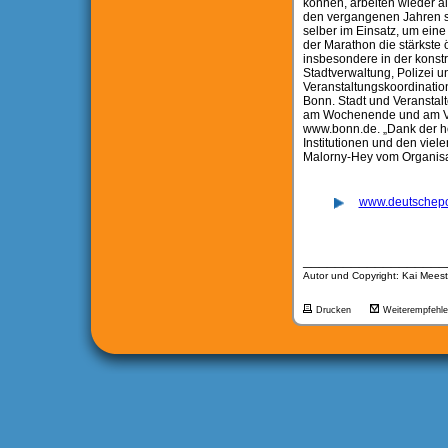
können, arbeiten wieder a
den vergangenen Jahren si
selber im Einsatz, um eine
der Marathon die stärkste 
insbesondere in der konstr
Stadtverwaltung, Polizei un
Veranstaltungskoordinatio
Bonn. Stadt und Veranstal
am Wochenende und am Vera
www.bonn.de. „Dank der h
Institutionen und den viele
Malorny-Hey vom Organisa
www.deutschepo
__________________
Autor und Copyright: Kai Meest
Drucken
Weiterempfehl