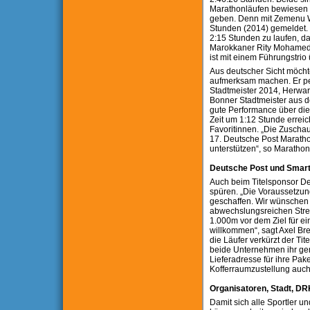
Marathonläufen bewiesen 
geben. Denn mit Zemenu Wo
Stunden (2014) gemeldet.
2:15 Stunden zu laufen, d
Marokkaner Rity Mohamed, D
ist mit einem Führungstrio
Aus deutscher Sicht möchte
aufmerksam machen. Er pei
Stadtmeister 2014, Herwar
Bonner Stadtmeister aus 
gute Performance über die
Zeit um 1:12 Stunde errei
Favoritinnen. „Die Zuscha
17. Deutsche Post Marathon
unterstützen“, so Maratho
Deutsche Post und Smart 
Auch beim Titelsponsor Deu
spüren. „Die Voraussetzun
geschaffen. Wir wünschen 
abwechslungsreichen Strec
1.000m vor dem Ziel für e
willkommen“, sagt Axel Br
die Läufer verkürzt der Ti
beide Unternehmen ihr gem
Lieferadresse für ihre Pa
Kofferraumzustellung auch
Organisatoren, Stadt, DR
Damit sich alle Sportler u