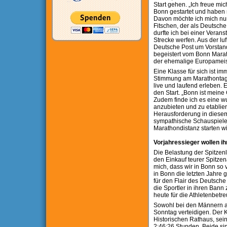
Start gehen. „Ich freue mi
Bonn gestartet und haben m
Davon möchte ich mich nun
Fitschen, der als Deutsch
durfte ich bei einer Verans
Strecke werfen. Aus der l
Deutsche Post um Vorstand
begeistert vom Bonn Marath
der ehemalige Europameist
Eine Klasse für sich ist i
Stimmung am Marathontag. 
live und laufend erleben. 
den Start. „Bonn ist meine
Zudem finde ich es eine wu
anzubieten und zu etabliere
Herausforderung in diesem
sympathische Schauspieler
Marathondistanz starten w
Vorjahressieger wollen ih
Die Belastung der Spitzenl
den Einkauf teurer Spitzen
mich, dass wir in Bonn so 
in Bonn die letzten Jahre 
für den Flair des Deutsche
die Sportler in ihren Bann
heute für die Athletenbet
Sowohl bei den Männern al
Sonntag verteidigen. Der K
Historischen Rathaus, sein
2:46:26 Stunden. Beide sin