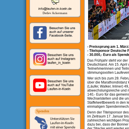
Detlev Ackermann
- Preissprung am 1. März
- Titelsponsor Deutsche P
- 30.000,- Euro als Spe
Das Frühjahr steht vor der
Deutschland. Am 15. April
Teilnehmerinnen und Teiln
stimmungsvollen Laufeven
Wer sich bis zum 28. Febru
über die Marathondistanz k
(Läufer, Walker, Inliner) 49
abwechslungsreiche und mi
140,- Euro für das gemei
Wechselstellen und die un
Staffelwettbewerb in den l
einmaligen Spendenmechan
Spenden
Denn der Titelsponsor des
im Zeitraum 17. Januar bi
zahlreichen wichtigen Pro
dazu bei, dass der Bonner
der Strecke wird wieder e