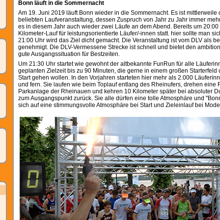
Bonn läuft in die Sommernacht
Am 19. Juni 2019 läuft Bonn wieder in die Sommernacht. Es ist mittlerweile 
beliebten Laufveranstaltung, dessen Zuspruch von Jahr zu Jahr immer mehr
es in diesem Jahr auch wieder zwei Läufe an dem Abend. Bereits um 20:00 U
Kilometer-Lauf für leistungsorientierte Läufer/-innen statt. hier sollte man 
21:00 Uhr wird das Ziel dicht gemacht. Die Veranstaltung ist vom DLV als be
genehmigt. Die DLV-Vermessene Strecke ist schnell und bietet den ambition
gute Ausgangssituation für Bestzeiten.
Um 21:30 Uhr startet wie gewohnt der altbekannte FunRun für alle Läuferin
geplanten Zielzeit bis zu 90 Minuten, die gerne in einem großen Starterfe
Start gehen wollen. In den Vorjahren starteten hier mehr als 2.000 Läuferi
und fern. Sie laufen wie beim Toplauf entlang des Rheinufers, drehen eine
Parkanlage der Rheinauen und kehren 10 Kilometer später bei absoluter D
zum Ausgangspunkt zurück. Sie alle dürfen eine tolle Atmosphäre und "Bon
sich auf eine stimmungsvolle Atmosphäre bei Start und Zieleinlauf bei Mode