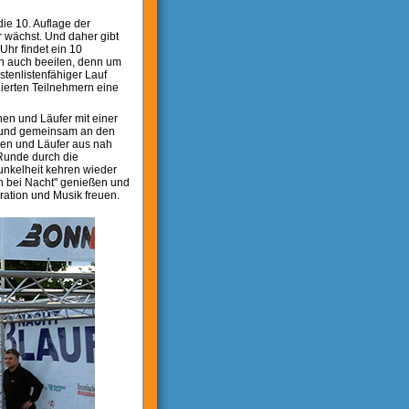
die 10. Auflage der
 wächst. Und daher gibt
hr findet ein 10
sich auch beeilen, denn um
stenlistenfähiger Lauf
ierten Teilnehmern eine
nen und Läufer mit einer
ld und gemeinsam an den
nnen und Läufer aus nah
 Runde durch die
unkelheit kehren wieder
n bei Nacht" genießen und
ration und Musik freuen.