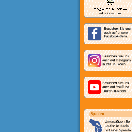
Detlev Ackermann
Spenden