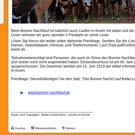
Beim Bonner Nachtlauf ist natürlich auch Laufen-in-Koeln mit dabei und a
Leser verlosen wir ganz spontan 4 Freistarts an seine Leser.
Lösen Sie hierzu die weiter unten stehende Preisfrage. Senden Sie die Lös
Namen, Geburtsdatum, Adresse, und Telefonnummer, Lauf (TopLauf/FunRun)
koeln.de.
Teilnahmeberechtigt sind Personen, die auch im Sinne des Bonner Nachtlauf
sich bisher noch nicht angemeldet haben. Einsendeschluss ist am 09. Juni 
ausgeschlossen. Die Gewinner werden am 10. Juni 2019 per eMail informiert
in-Koeln.
Preisfrage: (Vervollständigen Sie den Satz: "Der Bonner Nacht Lauf findet zum
www.bonner-nachtlauf.de
__________________________________
Autor und Copyright: Detlev Ackermann, Laufen-in-Koeln
Drucken
Weiterempfehlen
Merken