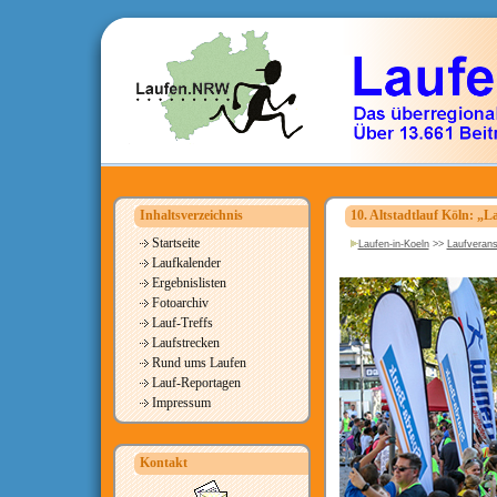
Inhaltsverzeichnis
10. Altstadtlauf Köln: „L
Startseite
Laufen-in-Koeln
>>
Laufverans
Laufkalender
Ergebnislisten
Fotoarchiv
Lauf-Treffs
Laufstrecken
Rund ums Laufen
Lauf-Reportagen
Impressum
Kontakt