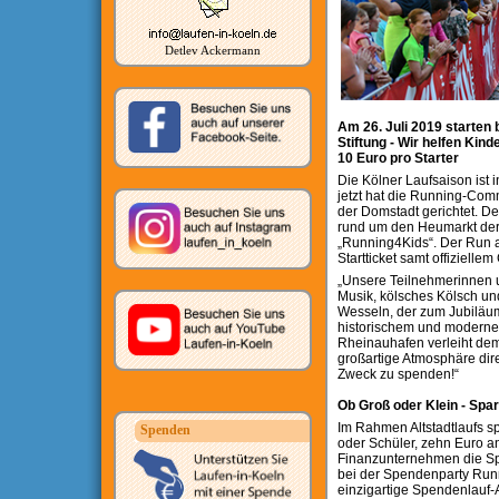
Detlev Ackermann
Am 26. Juli 2019 starten 
Stiftung - Wir helfen Ki
10 Euro pro Starter
Die Kölner Laufsaison ist 
jetzt hat die Running-Comm
der Domstadt gerichtet. Den
rund um den Heumarkt der 
„Running4Kids“. Der Run au
Startticket samt offiziellem
„Unsere Teilnehmerinnen u
Musik, kölsches Kölsch und
Wesseln, der zum Jubiläum 
historischem und moderne
Rheinauhafen verleiht dem L
großartige Atmosphäre dire
Zweck zu spenden!“
Ob Groß oder Klein - Spa
Im Rahmen Altstadtlaufs s
Spenden
oder Schüler, zehn Euro an 
Finanzunternehmen die Sp
bei der Spendenparty Run
einzigartige Spendenlauf-